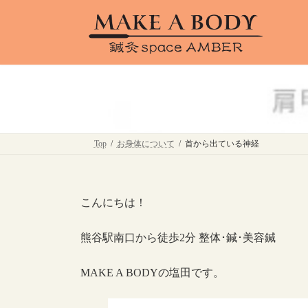
コ
ナ
ン
ビ
テ
ゲ
ン
ー
ツ
シ
へ
ョ
ス
ン
キ
に
ッ
移
プ
動
Top
お身体について
首から出ている神経
こんにちは！
熊谷駅南口から徒歩2分 整体･鍼･美容鍼
MAKE A BODYの塩田です。