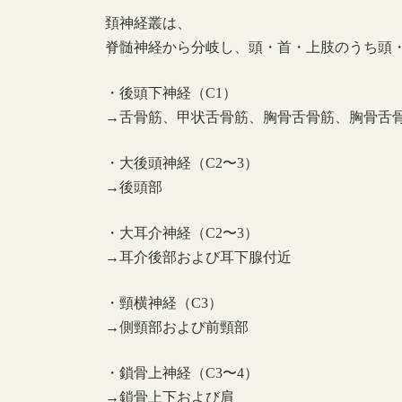
頚神経叢は、
脊髄神経から分岐し、頭・首・上肢のうち頭
・後頭下神経（C1）
→舌骨筋、甲状舌骨筋、胸骨舌骨筋、胸骨舌
・大後頭神経（C2〜3）
→後頭部
・大耳介神経（C2〜3）
→耳介後部および耳下腺付近
・頸横神経（C3）
→側頸部および前頸部
・鎖骨上神経（C3〜4）
→鎖骨上下および肩