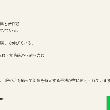
突筋と僧帽筋
伸びている。
隔膜まで伸びている。
脂腺・立毛筋の収縮も含む
は、腕や足を触って部位を特定する手法が主に使えわれていま
nt