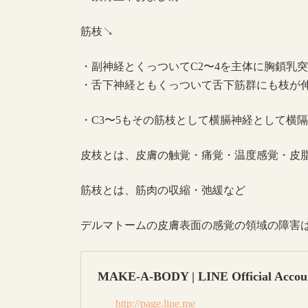
筋枝↘︎
・副神経とくっついてC2〜4を主体に胸鎖乳
・舌下神経ともくっついて舌下筋群にも枝が
・C3〜5もその筋枝として横膈神経として横
皮枝とは、皮膚の触覚・痛覚・温度感覚・皮
筋枝とは、筋肉の収縮・弛緩など
デルマトームの皮膚表面の感覚の領域の障害
MAKE-A-BODY | LINE Official Accou
http://page.line.me