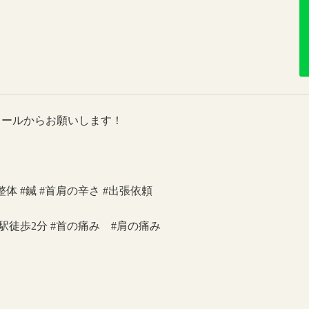
メールからお願いします！
整体 #鍼 #首肩の辛さ #出張依頼
駅徒歩2分 #首の痛み #肩の痛み