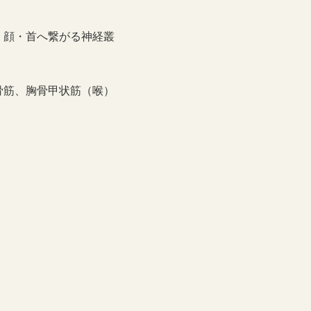
・顔・首へ繋がる神経叢
骨筋、胸骨甲状筋（喉）