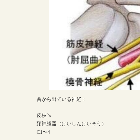
首から出ている神経：
皮枝↘︎
頚神経叢（けいしんけいそう）
C1〜4