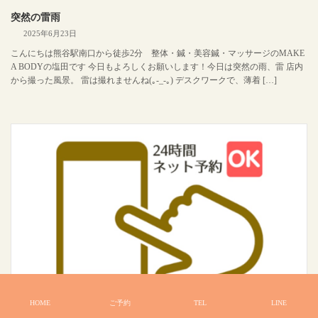
突然の雷雨
2025年6月23日
こんにちは熊谷駅南口から徒歩2分 整体・鍼・美容鍼・マッサージのMAKE
A BODYの塩田です 今日もよろしくお願いします！今日は突然の雨、雷 店内
から撮った風景。 雷は撮れませんね(｡-_-｡) デスクワークで、薄着 […]
HOME
ご予約
TEL
LINE