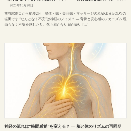
2025年10月28日
熊谷駅南口から徒歩2分 整体・鍼・美容鍼・マッサージのMAKE A BODYの
塩田です “なんとなく不安”は神経のノイズ？ ― 背骨と安心感のメカニズム 理
由もなく不安を感じたり、落ち着かない日が続い […]
神経の流れは“時間感覚”を変える？ ― 脳と体のリズムの再同期