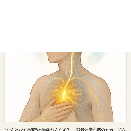
“集中できない”のは脳ではなく背骨？ ― 注意力と神経入力の関係
2025年11月1日
熊谷駅南口から徒歩2分 整体・鍼・美容鍼・マッサージのMAKE A BODYの
塩田です “集中できない”のは脳ではなく背骨？ ― 注意力と神経入力の関係
「集中したいのに、頭がぼんやりする」多くの人が […]
“なんとなく不安”は神経のノイズ？ ― 背骨と安心感のメカニズム