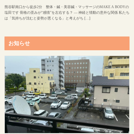
熊谷駅南口から徒歩2分 整体・鍼・美容鍼・マッサージのMAKE A BODYの
塩田です 骨格の歪みが“感情”を左右する？ ― 神経と情動の意外な関係 私たち
は「気持ちが沈むと姿勢が悪くなる」と考えがち […]
お知らせ